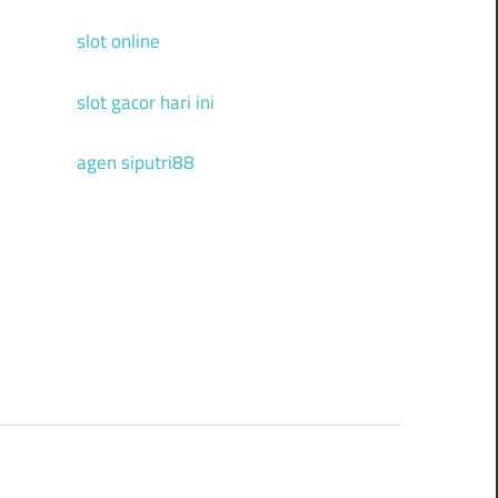
slot online
slot gacor hari ini
agen siputri88