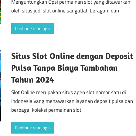
Menguntungkan Opsi permainan slot yang ditawarkan
oleh situs judi slot online sangatlah beragam dan
Continue reading
Situs Slot Online dengan Deposit
Pulsa Tanpa Biaya Tambahan
Tahun 2024
Slot Online merupakan situs agen slot nomor satu di
Indonesia yang menawarkan layanan deposit pulsa dan
berbagai koleksi permainan slot
Continue reading