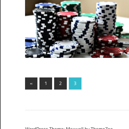
Paginasi
Previous
«
1
2
3
Posts
pos