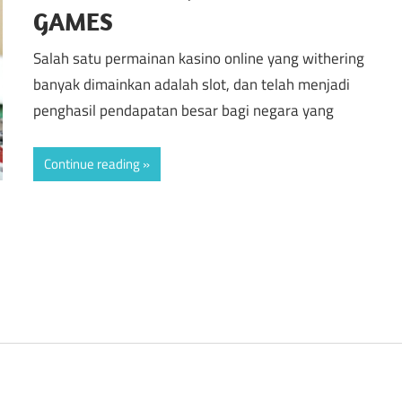
GAMES
Salah satu permainan kasino online yang withering
banyak dimainkan adalah slot, dan telah menjadi
penghasil pendapatan besar bagi negara yang
Continue reading